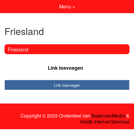
Menu +
Friesland
Friesland
Link toevoegen
Link toevoegen
Copyright © 2023 Onderdeel van
BaakmanMedia
&
Vrolijk Internet Services