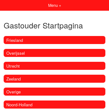
Menu +
Gastouder Startpagina
Friesland
Overijssel
Utrecht
Zeeland
Overige
Noord-Holland