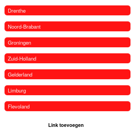
Drenthe
Noord-Brabant
Groningen
Zuid-Holland
Gelderland
Limburg
Flevoland
Link toevoegen